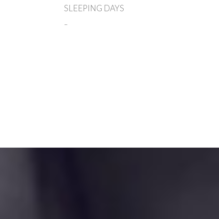
SLEEPING DAYS
–